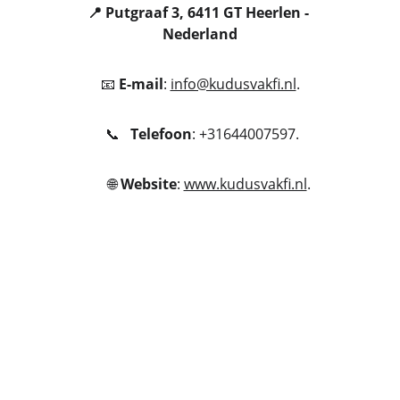
📍 Putgraaf 3, 6411 GT Heerlen - 
Nederland
📧 
E-mail
: 
info@kudusvakfi.nl
.
 📞   
Telefoon
: +31644007597.
     🌐 
Website
: 
www.kudusvakfi.nl
.
Ondersteuning
Hulp aan weeskinderen en gezinnen in 
nood.
ZORG