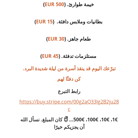
)
500 EUR
 خيمة طوارئ. (
)
EUR 15
 بطانيات وملابس دافئة.  (
)
EUR 30
 طعام جاهز. (
)
EUR 45
 مستلزمات تدفئة. (
تبرّعك اليوم قد ينقذ أسرة من ليلة شديدة البرد.
كن دفئًا لهم
رابط التبرع
https://buy.stripe.com/00g2aQ33Ig2B2ju28
c
 1€، 10€، 100€، 500€… أيًّا كان المبلغ. نسأل الله 
أن يجزيكم خيرًا