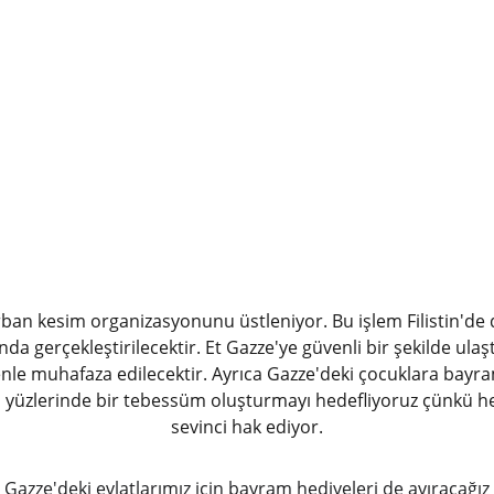
rban kesim organizasyonunu üstleniyor. Bu işlem Filistin'de 
ında gerçekleştirilecektir. Et Gazze'ye güvenli bir şekilde ulaş
zenle muhafaza edilecektir. Ayrıca Gazze'deki çocuklara bayra
 yüzlerinde bir tebessüm oluşturmayı hedefliyoruz çünkü he
sevinci hak ediyor.
Gazze'deki evlatlarımız için bayram hediyeleri de ayıracağız