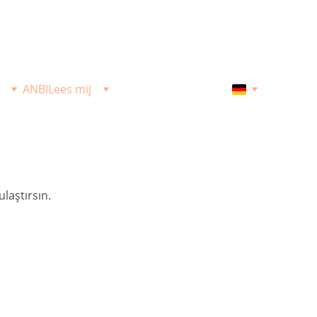
ANBI
Lees mij
laştırsın.