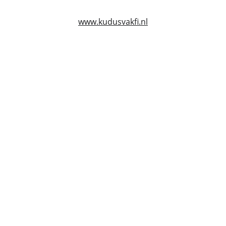
www.kudusvakfi.nl
ZORG
+31644007597
Info@kudusvakfi.ln