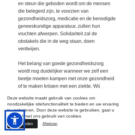
en steun die geboden wordt om de mensen 
die belegerd zijn, te voorzien van 
gezondheidszorg, medicatie en de benodigde 
geneeskundige apparatuur, zullen hun 
vruchten afwerpen. Solidariteit zal de 
obstakels die in de weg staan, doen 
verdwijen.
Het belang van goede gezondheidszorg 
wordt nog duidelijker wanneer we zelf een 
beetje moeten kampen met onze gezondheid 
of te maken krijgen met een ziekte. Wij 
moeten niet vergeten dat gezondheid, waar 
Deze website maakt gebruik van cookies om
we veel aan hechten, ook erg belangrijk is 
noodzakelijke sitefunctionaliteit te bieden en uw ervaring
voor onze broeders en zusters die onterecht 
te verbeteren. Door deze website te gebruiken, gaat u
akkoord met ons gebruik van cookies.
worden belegerd in Palestina. Wij moeten 
ons uiterste best doen om hen te voorzien 
Aanvaarden
Afwijzen
van goede gezondheidszorg.