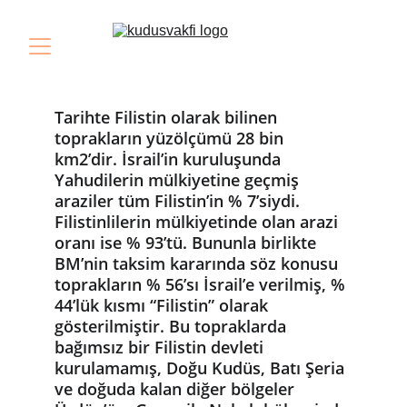
Tarihte Filistin olarak bilinen 
toprakların yüzölçümü 28 bin 
km2’dir. İsrail’in kuruluşunda 
Yahudilerin mülkiyetine geçmiş 
araziler tüm Filistin’in % 7’siydi. 
Filistinlilerin mülkiyetinde olan arazi 
oranı ise % 93’tü. Bununla birlikte 
BM’nin taksim kararında söz konusu 
toprakların % 56’sı İsrail’e verilmiş, % 
44’lük kısmı “Filistin” olarak 
gösterilmiştir. Bu topraklarda 
bağımsız bir Filistin devleti 
kurulamamış, Doğu Kudüs, Batı Şeria 
ve doğuda kalan diğer bölgeler 