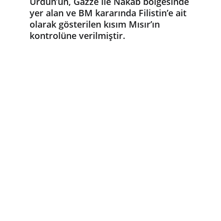
Ürdün’ün, Gazze ile Nakab bölgesinde 
yer alan ve BM kararında Filistin’e ait 
olarak gösterilen kısım Mısır’ın 
kontrolüne verilmiştir.
Bugün ihtiyacı olan yetimlere ve ailelere 
yardım etmek.
BAKIM
+31644007597