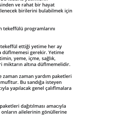
isinden ve rahat bir hayat 
lenecek birilerini bulabilmek için 
 tekeffülü programlarını 
ekeffül ettiği yetime her ay 
ına düflmemesi gerekir. Yetime 
imin, yeme, içme, sağlık, 
ri miktarın altına düflmemelidir.
erine zaman zaman yardım paketleri 
ulmufltur. Bu sandığa isteyen 
ıyla yapılacak genel çalıflmalara 
paketleri dağıtılması amacıyla 
ların ailelerinin gönüllerine 