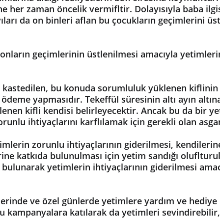
ine her zaman öncelik vermifltir. Dolayısıyla baba ilg
rı da on binleri aflan bu çocukların geçimlerini üst
nların geçimlerinin üstlenilmesi amacıyla yetimlerin
e kastedilen, bu konuda sorumluluk yüklenen kiflinin t
a ödeme yapmasıdır. Tekeffül süresinin altı ayın alt
enen kifli kendisi belirleyecektir. Ancak bu da bir yet
unlu ihtiyaçlarını karflılamak için gerekli olan asga
yetimlerin zorunlu ihtiyaçlarının giderilmesi, kendil
erine katkıda bulunulması için yetim sandığı olufltur
ta bulunarak yetimlerin ihtiyaçlarının giderilmesi amac
rinde ve özel günlerde yetimlere yardım ve hediye 
ampanyalara katılarak da yetimleri sevindirebilir, on