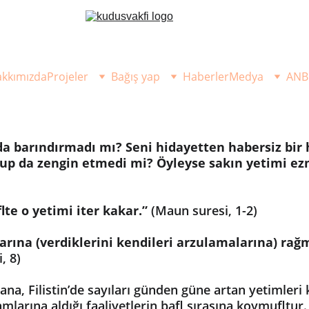
kkımızda
Projeler
Bağış yap
Haberler
Medya
ANB
da barındırmadı mı? Seni hidayetten habersiz bir
lup da zengin etmedi mi? Öyleyse sakın yetimi ez
flte o yetimi iter kakar.”
 (Maun suresi, 1-2)
arına (verdiklerini kendileri arzulamalarına) rağ
, 8)
a, Filistin’de sayıları günden güne artan yetimleri
ramlarına aldığı faaliyetlerin bafl sırasına koymufltur.