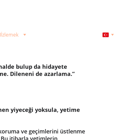
I
İzlemek
 halde bulup da hidayete 
me. Dileneni de azarlama.”
men yiyeceği yoksula, yetime 
 koruma ve geçimlerini üstlenme 
 Bu itibarla yetimlerin 