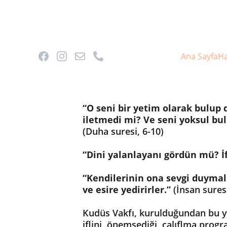
Ana Sayfa
Ha
“O seni bir yetim olarak bulup 
iletmedi mi? Ve seni yoksul bu
(Duha suresi, 6-10)
“Dini yalanlayanı gördün mü? İ
“Kendilerinin ona sevgi duymal
ve esire yedirirler.”
 (İnsan suresi
Kudüs Vakfı, kurulduğundan bu yan
iflini, önemsediği, çalıflma prog