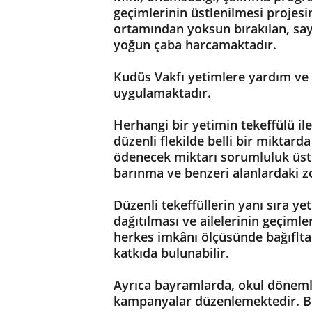
geçimlerinin üstlenilmesi projes
ortamından yoksun bırakılan, sayıla
yoğun çaba harcamaktadır.
Kudüs Vakfı yetimlere yardım ve o
uygulamaktadır.
Herhangi bir yetimin tekeffülü il
düzenli flekilde belli bir miktard
ödenecek miktarı sorumluluk üstl
barınma ve benzeri alanlardaki zor
Düzenli tekeffüllerin yanı sıra 
dağıtılması ve ailelerinin geçiml
herkes imkânı ölçüsünde bağıfl
katkıda bulunabilir.
Ayrıca bayramlarda, okul dönemle
kampanyalar düzenlemektedir. Bu k